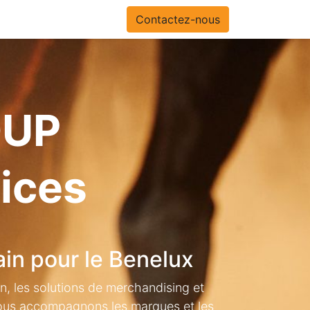
Contactez-nous
OUP
vices
ain pour le Benelux
n, les solutions de merchandising et
nous accompagnons les marques et les