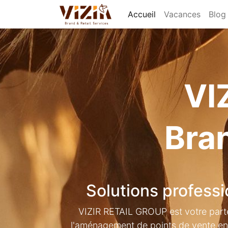
Accueil
Vacances
Blog
VI
Bran
Solutions professi
VIZIR RETAIL GROUP est votre parten
l'aménagement de points de vente en