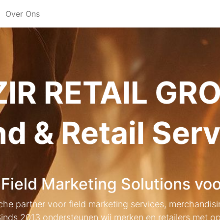
Over Ons
ZIR RETAIL GR
d & Retail Ser
 Field Marketing Solutions vo
e partner voor field marketing services, merchandising 
Sinds 2013 ondersteunen wij merken en retailers met o