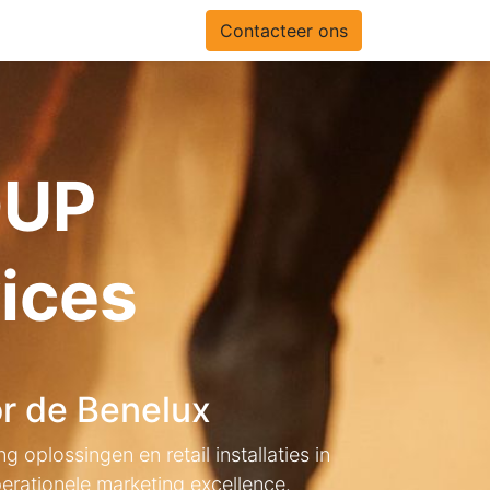
Contacteer ons
OUP
vices
or de Benelux
oplossingen en retail installaties in
perationele marketing excellence.