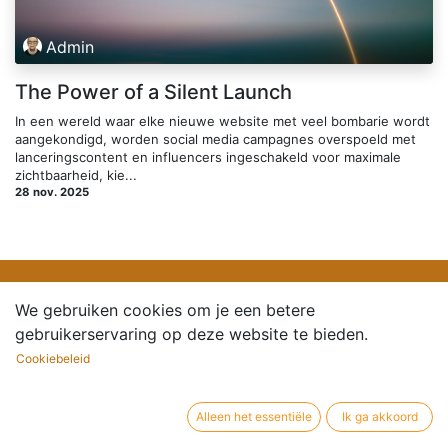
Admin
The Power of a Silent Launch
In een wereld waar elke nieuwe website met veel bombarie wordt
aangekondigd, worden social media campagnes overspoeld met
lanceringscontent en influencers ingeschakeld voor maximale
zichtbaarheid, kie...
28 nov. 2025
We gebruiken cookies om je een betere
gebruikerservaring op deze website te bieden.
Cookiebeleid
Rijweg 167 - 169 • 3020 - Herent • België
+32 (0) 16 14 06 33
Alleen het essentiële
Ik ga akkoord
info@vizirgroup.eu